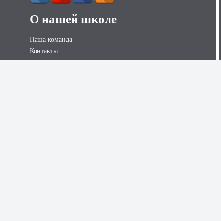
О нашей школе
Наша команда
Контакты
Контакты для СМИ
Вакансии
Наши услуги
Секс курсы для женщин
Секс курсы для мужчин
Психологические курсы
Онлайн консультации
Наши ресурсы
Статьи и блоги
Видео блоги