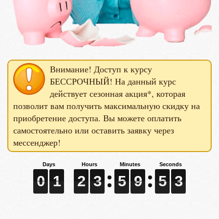
Внимание! Доступ к курсу
БЕССРОЧНЫЙ! На данный курс
действует сезонная акция*, которая
позволит вам получить максимальную скидку на
приобретение доступа. Вы можете оплатить
самостоятельно или оставить заявку через
мессенджер!
0
0
0
1
1
1
2
2
2
3
3
3
5
5
5
9
9
9
5
5
5
1
1
1
0
1
2
3
5
9
5
1