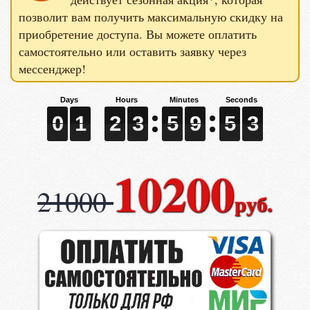
позволит вам получить максимальную скидку на
приобретение доступа. Вы можете оплатить
самостоятельно или оставить заявку через
мессенджер!
0
0
0
1
1
1
2
2
2
3
3
3
5
5
5
9
9
9
5
5
5
1
2
1
0
1
2
3
5
9
5
2
10200
21000
руб.