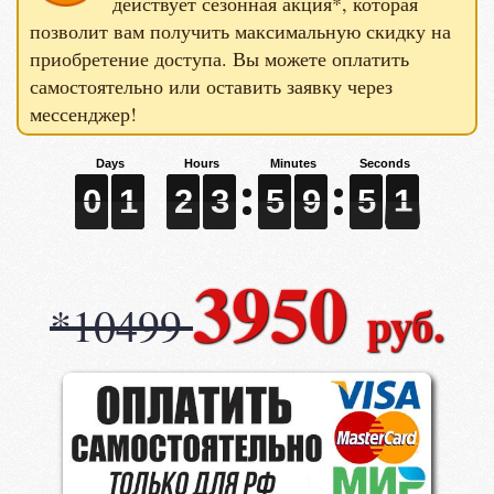
действует сезонная акция*, которая
позволит вам получить максимальную скидку на
приобретение доступа. Вы можете оплатить
самостоятельно или оставить заявку через
мессенджер!
0
0
0
1
1
1
2
2
2
3
3
3
5
5
5
9
9
9
4
5
9
0
0
1
2
3
5
9
5
0
4
9
3950
руб.
*10499